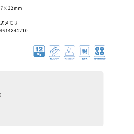
37×32mm
方式メモリー
614844210
）